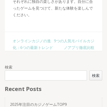
それぞれに独自の楽しさがあります。自分に合
ったゲームを見つけて、新たな体験を楽しんで
ください。
投
オンラインカジノの進
9つの人気モバイルカジ
稿
化：6つの最新トレンド
ノアプリ徹底比較
ナ
ビ
ゲ
検索
ー
検索
シ
ョ
Recent Posts
ン
2025年注目のカジノゲームTOP9