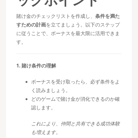
賭け金のチェックリストを作成し、
条件を満た
すための計画
を立てましょう。以下のステップ
に従うことで、ボーナスを最大限に活用できま
す。
1. 賭け条件の理解
ボーナスを受け取ったら、必ず条件をよ
く読みましょう。
どのゲームで賭け金が消化できるのか確
認します。
これにより、仲間と共有できる成功体験
も増えます。