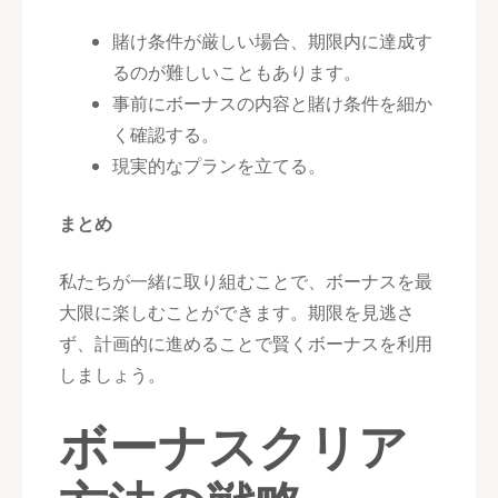
賭け条件が厳しい場合、期限内に達成す
るのが難しいこともあります。
事前にボーナスの内容と賭け条件を細か
く確認する。
現実的なプランを立てる。
まとめ
私たちが一緒に取り組むことで、ボーナスを最
大限に楽しむことができます。期限を見逃さ
ず、計画的に進めることで賢くボーナスを利用
しましょう。
ボーナスクリア