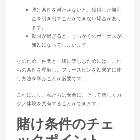
賭け条件を満たさないと、獲得した勝利
金を引き出すことができない場合があり
ます。
期限が過ぎると、せっかくのボーナスが
無効になってしまいます。
そのため、仲間と一緒に楽しむためには、これ
らの条件を理解し、フリースピンを効果的に使
う方法を学ぶことが必要です。
これにより、私たちは安全に、そして楽しくカ
ジノ体験を共有することができます。
賭け条件のチェ
ックポイント