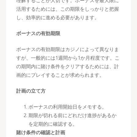
理解することが大切です。ボーナスを最大限に
活用するためには、この期限をしっかりと把握
し、効率的に進める必要があります。
ボーナスの有効期限
ボーナスの有効期限はカジノによって異なりま
すが、一般的には1週間から1か月程度です。こ
の期間内に賭け条件をクリアするためには、計
画的にプレイすることが求められます。
計画の立て方
ボーナスの利用開始日をメモする。
期限が切れる前にどれだけ進捗があるか
を定期的に確認する。
賭け条件の確認と計画