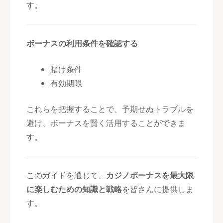
す。
ボーナスの利用条件を確認する
賭け条件
有効期限
これらを把握することで、予期せぬトラブルを
避け、ボーナスを賢く活用することができま
す。
このガイドを通じて、
カジノボーナスを最大限
に楽しむための知識と戦略
を皆さんに提供しま
す。