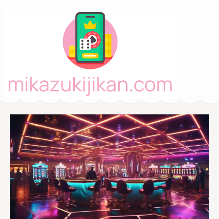
Mikazukijikan.com
– カジノボーナ
ス