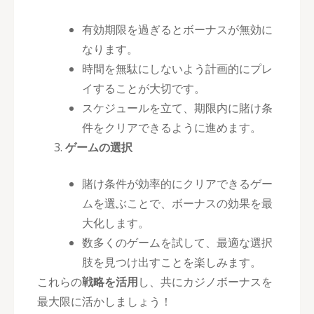
有効期限を過ぎるとボーナスが無効に
なります。
時間を無駄にしないよう計画的にプレ
イすることが大切です。
スケジュールを立て、期限内に賭け条
件をクリアできるように進めます。
ゲームの選択
賭け条件が効率的にクリアできるゲー
ムを選ぶことで、ボーナスの効果を最
大化します。
数多くのゲームを試して、最適な選択
肢を見つけ出すことを楽しみます。
これらの
戦略を活用
し、共にカジノボーナスを
最大限に活かしましょう！