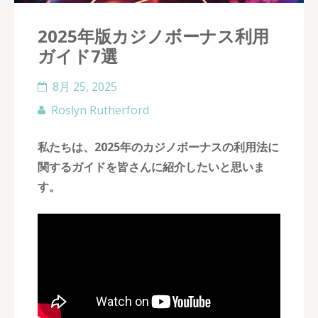
2025年版カジノボーナス利用
ガイド7選
8月 25, 2025
Roslyn Rutherford
私たちは、2025年のカジノボーナスの利用法に
関するガイドを皆さんに紹介したいと思いま
す。