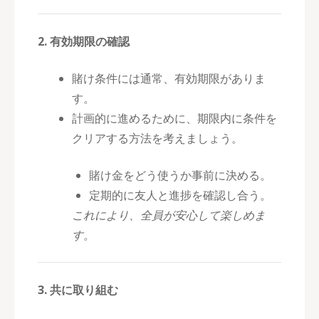
2. 有効期限の確認
賭け条件には通常、有効期限がありま
す。
計画的に進めるために、期限内に条件を
クリアする方法を考えましょう。
賭け金をどう使うか事前に決める。
定期的に友人と進捗を確認し合う。
これにより、全員が安心して楽しめま
す。
3. 共に取り組む