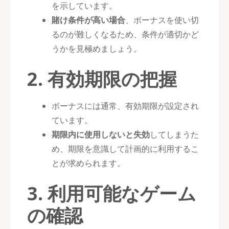
を示しています。
賭け条件が高い場合
、ボーナスを使い切
るのが難しくなるため、条件が適切かど
うかを見極めましょう。
2. 有効期限の把握
ボーナスには通常、有効期限が設定され
ています。
期限内に使用しないと失効
してしまうた
め、期限を意識して計画的に利用するこ
とが求められます。
3. 利用可能なゲーム
の確認