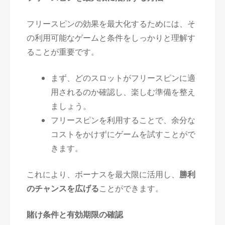
フリースピンの効果を最大化するためには、そ
の利用可能なゲームと条件をしっかりと理解す
ることが重要です。
まず、どのスロットがフリースピンに適
用されるのか確認し、楽しむ準備を整え
ましょう。
フリースピンを利用することで、余分な
コストをかけずにゲームを試すことがで
きます。
これにより、ボーナスを最大限に活用し、
勝利
のチャンスを広げる
ことができます。
賭け条件と有効期限の確認