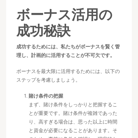
ボーナス活用の
成功秘訣
成功するためには、私たちがボーナスを賢く管
理し、計画的に活用することが不可欠です。
ボーナスを最大限に活用するためには、以下の
ステップを考慮しましょう。
賭け条件の把握
まず、賭け条件をしっかりと把握するこ
とが重要です。賭け条件が複雑であった
り、高すぎる場合は、思った以上に時間
と資金が必要になることがあります。そ