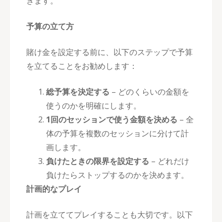
きます。
予算の立て方
賭け金を設定する前に、以下のステップで予算
を立てることをお勧めします：
総予算を決定する
– どのくらいの金額を
使うのかを明確にします。
1回のセッションで使う金額を決める
– 全
体の予算を複数のセッションに分けて計
画します。
負けたときの限界を設定する
– どれだけ
負けたらストップするのかを決めます。
計画的なプレイ
計画を立ててプレイすることも大切です。以下