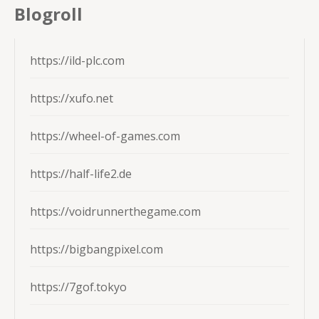
Blogroll
https://ild-plc.com
https://xufo.net
https://wheel-of-games.com
https://half-life2.de
https://voidrunnerthegame.com
https://bigbangpixel.com
https://7gof.tokyo