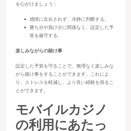
を心がけましょう：
感情に左右されず、冷静に判断する。
勝ち分や負け分に関係なく、設定した予
算を厳守する。
楽しみながらの賭け事
設定した予算を守ることで、無理なく楽しみな
がら賭け事をすることができます。これによ
り、ストレスを軽減し、より良い経験を得るこ
とができます。
モバイルカジノ
の利用にあたっ