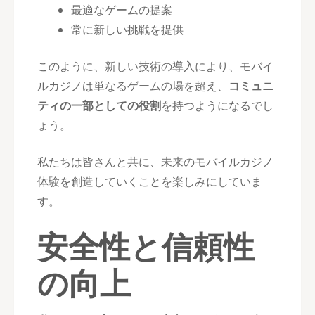
最適なゲームの提案
常に新しい挑戦を提供
このように、新しい技術の導入により、モバイ
ルカジノは単なるゲームの場を超え、
コミュニ
ティの一部としての役割
を持つようになるでし
ょう。
私たちは皆さんと共に、未来のモバイルカジノ
体験を創造していくことを楽しみにしていま
す。
安全性と信頼性
の向上