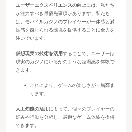
ユーザーエクスペリエンスの向上
には、私たち
が注力すべき最優先事項があります。私たち
は、モバイルカジノのプレイヤーが一体感と満
足感を感じられる環境を提供することに全力を
注いでいます。
仮想現実の技術を活用
することで、ユーザーは
現実のカジノにいるかのような臨場感を体験で
きます。
これにより、ゲームの楽しさが一層高ま
ります。
人工知能の活用
によって、個々のプレイヤーの
好みや行動を分析し、最適なゲーム体験を提供
できます。