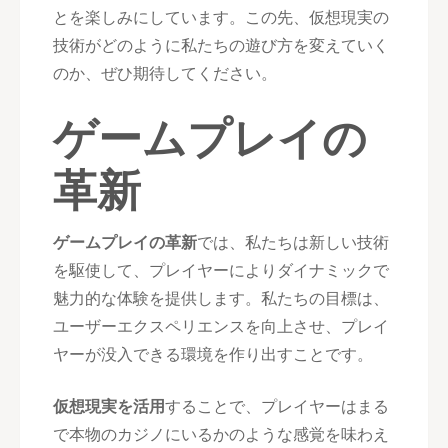
とを楽しみにしています。この先、仮想現実の
技術がどのように私たちの遊び方を変えていく
のか、ぜひ期待してください。
ゲームプレイの
革新
ゲームプレイの革新
では、私たちは新しい技術
を駆使して、プレイヤーによりダイナミックで
魅力的な体験を提供します。私たちの目標は、
ユーザーエクスペリエンスを向上させ、プレイ
ヤーが没入できる環境を作り出すことです。
仮想現実を活用
することで、プレイヤーはまる
で本物のカジノにいるかのような感覚を味わえ