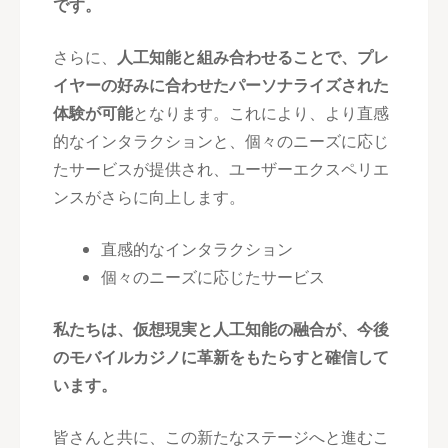
です。
さらに、
人工知能と組み合わせることで、プレ
イヤーの好みに合わせたパーソナライズされた
体験が可能
となります。これにより、より直感
的なインタラクションと、個々のニーズに応じ
たサービスが提供され、ユーザーエクスペリエ
ンスがさらに向上します。
直感的なインタラクション
個々のニーズに応じたサービス
私たちは、仮想現実と人工知能の融合が、今後
のモバイルカジノに革新をもたらすと確信して
います。
皆さんと共に、この新たなステージへと進むこ