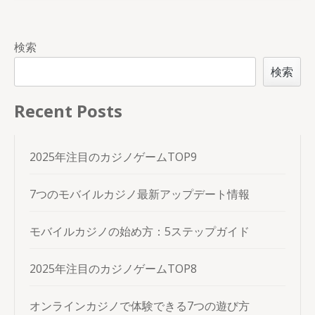
ナ
ビ
ゲ
検索
ー
検索
シ
ョ
Recent Posts
ン
2025年注目のカジノゲームTOP9
7つのモバイルカジノ最新アップデート情報
モバイルカジノの始め方：5ステップガイド
2025年注目のカジノゲームTOP8
オンラインカジノで体験できる7つの遊び方