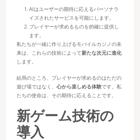
AIはユーザーの期待に応えるパーソナラ
イズされたサービスを可能にします。
プレイヤーが求めるものを的確に提供し
ます。
私たちが一緒に作り上げるモバイルカジノの未
来は、これらの技術によって
新たな次元に進化
します。
結局のところ、プレイヤーが求めるのはただの
遊び場ではなく、
心から楽しめる体験
です。私
たちの使命は、その期待に応えることです。
新ゲーム技術の
導入