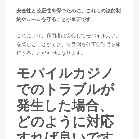
安全性と公正性を保つために、これらの法的制
約やルールを守ることが重要です。
これにより、利用者は安心してモバイルカジノ
を楽しむことができ、運営側も公正な運営を維
持することが可能になります。
モバイルカジノ
でのトラブルが
発生した場合、
どのように対応
すれば良いです